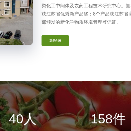
类化工中间体及农药工程技术研究中心。拥有
获江苏省优秀新产品奖；8个产品获江苏省高
部颁发的新化学物质环境管理登记证。
更多介绍
40
人
158
件